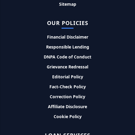
Sitemap
Dairy Farming Loan Apply Online: डेयरी फार्मिंग लोन योजना के
आवेदन हुए शुरू, इस प्रकार ले सकते है दस लाख तक का लोन
OUR POLICIES
PM Kusum Yojana Loan: किसानों को भारत सरकार की इस योजना के
Financial Disclaimer
तहत मिलता है तगड़ा लोन, साथ ही मिलेगी 60% तक सब्सिडी
Responsible Lending
DNPA Code of Conduct
SBI बैंक बिजनेस करने के लिए बिना गारंटी दे रहा है इतने लाख का लोन, केवल
8% देना होगा ब्याज
Grievance Redressal
Editorial Policy
Murgi Palan Loan Yojana: मुर्गी पालन करने के लिए ले सकते है पुरे 9
लाख तक का लोन, मिलती है तगड़ी सब्सिडी
Fact-Check Policy
Correction Policy
PM Dhan Dhanya Kirshi Loan Scheme: अब किसान साथी PM
धन धान्य कृषि लोन योजना से ले सकते है 5 लाख तक लोन, सिर्फ 4% लगेगा
Affiliate Disclosure
ब्याज
Cookie Policy
PMEGP Loan Online Apply: खुद का व्यवसाय शुरू करने के लिए आप
भी इस योजना से ले सकते है 25 लाख तक का लोन, मिलेगी 35% की सब्सिडी