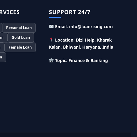
RVICES
SUPPORT 24/7
Murgi Palan Loan Yojana: मुर्गी पालन करने के
लिए ले सकते है पुरे 9 लाख तक का लोन, मिलती है तगड़ी
सब्सिडी
Email: info@loanrising.com
Personal Loan
an
Gold Loan
PM Dhan Dhanya Kirshi Loan Scheme: अब
Location: Dizi Help, Kharak
किसान साथी PM धन धान्य कृषि लोन योजना से ले सकते है
Kalan, Bhiwani, Haryana, India
n
Female Loan
5 लाख तक लोन, सिर्फ 4% लगेगा ब्याज
an
Topic: Finance & Banking
PMEGP Loan Online Apply: खुद का व्यवसाय शुरू
करने के लिए आप भी इस योजना से ले सकते है 25 लाख तक
का लोन, मिलेगी 35% की सब्सिडी
PM Matru Vandana Yojana: गर्भवती महिलाओं
को इस सरकारी स्कीम से मिलते है 5000 रूपए, इस प्रकार
कर सकते है आवेदन
India Post Loan Apply: इस प्रकार डाकघर से ले
सकते है 5 लाख तक का लोन, लगता है सबसे कम ब्याज
LIC Kanyadan Policy Online Apply: LIC की