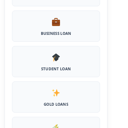
Scheme Loan: इस स्कीम से पशु डेयरी खोलने के लिए
मिलता है 5 लाख का लोन, 5 साल नहीं लगता ब्याज
Shilpi Samridhi Loan Scheme: इस सरकारी
योजना से गरीबों को मिलता है 50 हजार से 5 लाख तक का
लोन, लगता है कम ब्याज और 50% सब्सिडी
BUSINESS LOAN
Cattle and Murrah Development Yojana:
दुधारू पशु के लिए प्रोत्साहन राशि योजना शुरू, अब भैस
खरीदने के लिए मिलेंगे 40000
Udyogini Loan Yojana Apply Online:
STUDENT LOAN
महिलाओं को बिना गारंटी और बिना ब्याज के मिलेगा ₹3 लाख
तक का लोन, 50% राशि वापिस करनी होती है जमा
Pashu Shed Loan Scheme: पशु शेड बनवाने के
लिए ऐसे ले सकते है 5 लाख तक का सरकारी लोन, मिलेगी
50% सब्सिड़ी
GOLD LOANS
Pashupalan Kisan Credit Card: पशुपालकों के
लिए बड़ी खुशखबरी, इस स्कीम से बिना गारंटी पाएं 2 लाख
तक का लोन