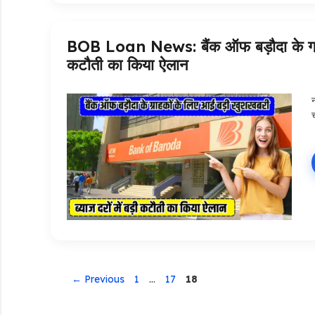
BOB Loan News: बैंक ऑफ बड़ौदा के ग्राह
कटौती का किया ऐलान
Page
Page
Page
←
Previous
1
…
17
18