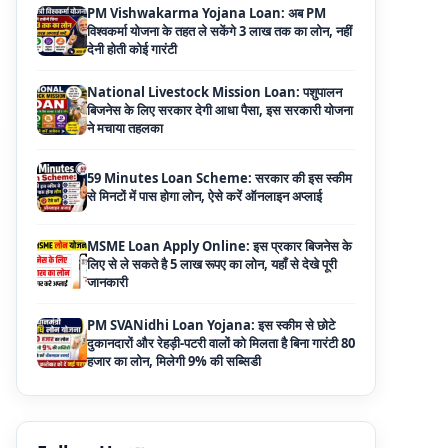
National Livestock Mission Loan: पशुपालन
बिजनेस के लिए सरकार देगी आधा पैसा, इस सरकारी योजना
ने मचाया तहलका
59 Minutes Loan Scheme: सरकार की इस स्कीम
से मिनटों में पास होगा लोन, ऐसे करें ऑनलाइन अप्लाई
MSME Loan Apply Online: इस प्रकार बिजनेस के
लिए से ले सकते है 5 लाख रूपए का लोन, यहाँ से देखे पूरी
जानकारी
PM SVANidhi Loan Yojana: इस स्कीम से छोटे
दुकानदारों और रेहड़ी-पटरी वालों को मिलता है बिना गारंटी 80
हजार का लोन, मिलेगी 9% की सब्सिडी
Haryana Self Help Group Loan 2026: स्वयं
सहायता समूह महिलाओं को मिल रहा है ₹10 लाख तक का
लोन, ऐसे करें आवेदन
Bakri Palan Loan Online Apply: अब बकरी
पालन योजना के तहत ले सकते है 5 लाख तक का लोन,
मिलती है 35% तक सब्सिडी