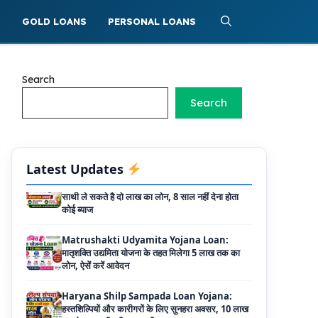
Griha Sugam Yojana Apply Online: घर बनाने
के लिए LIC से ले सकते है 8 लाख तक का लोन, मिलती है
S
GOLD LOANS
PERSONAL LOANS
40 प्रतिशत सब्सिडी
PM SVANidhi Scheme Apply Online: छोटे
दुकानदारों को इस स्कीम के तहत मिलता है ₹50,000 का
Search
लोन, कम ब्याज के साथ मिलती है 15% सब्सिडी
Search
Labour House Construction Loan
Scheme: श्रमिक मकान निर्माण लोन योजना से मजदुर
साथी ले सकते है दो लाख का लोन, 8 साल नहीं देना होता
कोई ब्याज
Latest Updates
Matrushakti Udyamita Yojana Loan:
मातृशक्ति उद्यमिता योजना के तहत मिलेगा 5 लाख तक का
लोन, ऐसें करें आवेदन
Haryana Shilp Sampada Loan Yojana:
हस्तशिल्पियों और कारीगरों के लिए सुनहरा अवसर, 10 लाख
तक के ऋण की पूरी जानकारी
Mukhyamantri Yuva Udyami Loan
Yojana: इस सरकारी योजना से मार्कशीट पर ले सकते है