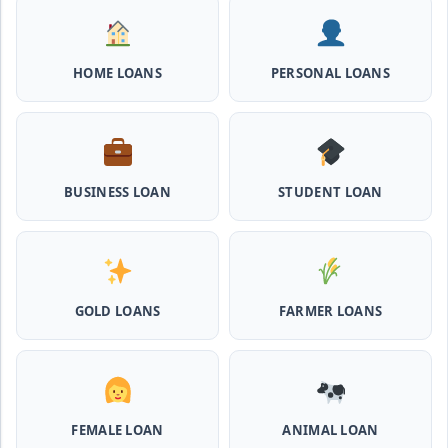
SBI e-Mudra Loan Scheme: इस स्कीम से बेरोजगार युवाओं और छोटे
बिज़नेस को मिलता है आसान लोन, 5 साल में करना होता है भुगतान
HOME LOANS
PERSONAL LOANS
Haryana Milk Production Incentive Scheme Loan: इस
स्कीम से पशु डेयरी खोलने के लिए मिलता है 5 लाख का लोन, 5 साल नहीं लगता
ब्याज
Shilpi Samridhi Loan Scheme: इस सरकारी योजना से गरीबों को
BUSINESS LOAN
STUDENT LOAN
मिलता है 50 हजार से 5 लाख तक का लोन, लगता है कम ब्याज और 50%
सब्सिडी
Cattle and Murrah Development Yojana: दुधारू पशु के लिए
प्रोत्साहन राशि योजना शुरू, अब भैस खरीदने के लिए मिलेंगे 40000
GOLD LOANS
FARMER LOANS
Udyogini Loan Yojana Apply Online: महिलाओं को बिना गारंटी
और बिना ब्याज के मिलेगा ₹3 लाख तक का लोन, 50% राशि वापिस करनी होती है
जमा
Pashu Shed Loan Scheme: पशु शेड बनवाने के लिए ऐसे ले सकते है 5
FEMALE LOAN
ANIMAL LOAN
लाख तक का सरकारी लोन, मिलेगी 50% सब्सिड़ी