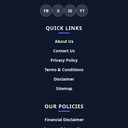
महिलाओं के लिए ये 5 लोन होते है ब्याज फ्री, छोटी किस्तों में आसानी से कर
FB
X
IG
YT
सकती है भुगतान
QUICK LINKS
Kotak Saving Account Open Online: आज ही घर बैठे खोले ये
जीरो बैलेंस बैंक अकाउंट, फ्री डेबिट कार्ड और जमा पर तगड़ा ब्याज
About Us
UPI Credit Line Loan: अब UPI से भी ले सकते है 50000 तक का लोन,
Contact Us
बस अपने मोबाइल से ऐसे करे अप्लाई
Privacy Policy
Terms & Conditions
Pradhanmantri Home Loan Yojana: गरीब परिवारों के लिए शुरू
हुई प्रधानमंत्री होम लोन योजना, 25 लाख को मिलेगा पैसा
Disclaimer
Sitemap
Dairy Farming Loan Apply Online: डेयरी फार्मिंग लोन योजना के
आवेदन हुए शुरू, इस प्रकार ले सकते है दस लाख तक का लोन
OUR POLICIES
PM Kusum Yojana Loan: किसानों को भारत सरकार की इस योजना के
Financial Disclaimer
तहत मिलता है तगड़ा लोन, साथ ही मिलेगी 60% तक सब्सिडी