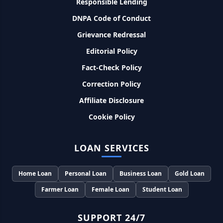
Responsible Lending
SBI बैंक बिजनेस करने के लिए बिना गारंटी दे रहा है इतने लाख का लोन, केवल
DNPA Code of Conduct
8% देना होगा ब्याज
Grievance Redressal
Editorial Policy
Murgi Palan Loan Yojana: मुर्गी पालन करने के लिए ले सकते है पुरे 9
लाख तक का लोन, मिलती है तगड़ी सब्सिडी
Fact-Check Policy
Correction Policy
PM Dhan Dhanya Kirshi Loan Scheme: अब किसान साथी PM
धन धान्य कृषि लोन योजना से ले सकते है 5 लाख तक लोन, सिर्फ 4% लगेगा
Affiliate Disclosure
ब्याज
Cookie Policy
PMEGP Loan Online Apply: खुद का व्यवसाय शुरू करने के लिए आप
भी इस योजना से ले सकते है 25 लाख तक का लोन, मिलेगी 35% की सब्सिडी
LOAN SERVICES
PM Matru Vandana Yojana: गर्भवती महिलाओं को इस सरकारी स्कीम
Home Loan
Personal Loan
Business Loan
Gold Loan
से मिलते है 5000 रूपए, इस प्रकार कर सकते है आवेदन
Farmer Loan
Female Loan
Student Loan
India Post Loan Apply: इस प्रकार डाकघर से ले सकते है 5 लाख तक
का लोन, लगता है सबसे कम ब्याज
SUPPORT 24/7