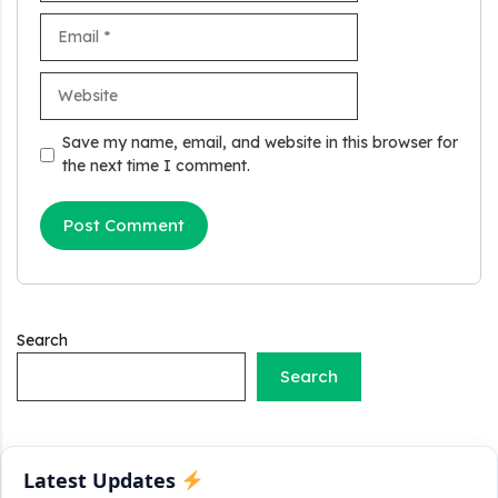
Email
Website
Stand Up India Scheme Apply Online: नया व्यवसाय शुरू करने
वालों के लिए वरदान है ये सरकारी योजना, 25% सब्सिडी के साथ मिलता है 1
करोड़ का लोन
Save my name, email, and website in this browser for
the next time I comment.
Griha Sugam Yojana Apply Online: घर बनाने के लिए LIC से ले
सकते है 8 लाख तक का लोन, मिलती है 40 प्रतिशत सब्सिडी
PM SVANidhi Scheme Apply Online: छोटे दुकानदारों को इस
स्कीम के तहत मिलता है ₹50,000 का लोन, कम ब्याज के साथ मिलती है 15%
सब्सिडी
Search
Labour House Construction Loan Scheme: श्रमिक मकान
निर्माण लोन योजना से मजदुर साथी ले सकते है दो लाख का लोन, 8 साल नहीं देना
Search
होता कोई ब्याज
Matrushakti Udyamita Yojana Loan: मातृशक्ति उद्यमिता योजना
के तहत मिलेगा 5 लाख तक का लोन, ऐसें करें आवेदन
Latest Updates