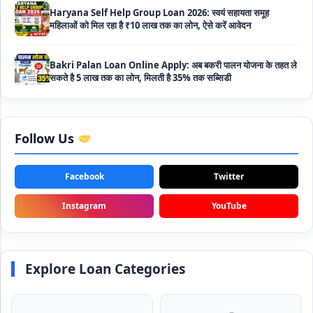
Bakri Palan Loan Online Apply: अब बकरी पालन योजना के तहत ले
सकते है 5 लाख तक का लोन, मिलती है 35% तक सब्सिडी
SBI Animal Husbandry Loan Scheme: SBI पशुपालन लोन
योजना के फॉर्म फिर से हुए शुरू, बिना गारंटी मिलता है 1 लाख से लेकर 10 लाख
तक का लोन
Mahila Samriddhi Loan Yojana: महिला समृद्धि योजना के तहत
Follow Us
महिलाओ को मिलता है पुरे 1 लाख का लोन, कम ब्याज के साथ तगड़ी सब्सिडी
Facebook
Twitter
NHFDC E-Rickshaw Loan Scheme Apply Online: अब ई-
रिक्शा खरीदने के लिए सकते है 1.5 लाख का सरकारी लोन, मिलेगी 50% तक
सब्सिडी
Instagram
YouTube
Rashtriya Gokul Mission Loan Scheme 2026: इस सरकारी
स्कीम से गाय डेयरी के लिए मिलेगा तगड़ी सब्सिडी के साथ लोन, आप भी ऐसे उठा
सकते है लाभ
Explore Loan Categories
SBI e-Mudra Loan Scheme: इस स्कीम से बेरोजगार युवाओं और छोटे
बिज़नेस को मिलता है आसान लोन, 5 साल में करना होता है भुगतान