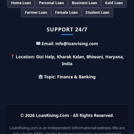
PM Matru Vandana Yojana: गर्भवती महिलाओं को इस सरकारी स्कीम
Home Loan
Personal Loan
Business Loan
Gold Loan
से मिलते है 5000 रूपए, इस प्रकार कर सकते है आवेदन
Farmer Loan
Female Loan
Student Loan
India Post Loan Apply: इस प्रकार डाकघर से ले सकते है 5 लाख तक
SUPPORT 24/7
का लोन, लगता है सबसे कम ब्याज
Email: info@loanrising.com
LIC Kanyadan Policy Online Apply: LIC की इस स्कीम में जमा
करे 121 रूपए तो मिलेंगे पुरे 27 लाख, अभी ऐसे करे अप्लाई
Location: Dizi Help, Kharak Kalan, Bhiwani, Haryana,
India
HKVIB Loan Scheme: अपना बिजनेस शुरू करने के लिए सरकार दे रही है
50 लाख तक का लोन, गांव वालो को 25% सब्सिडी
Topic: Finance & Banking
Pradhan Mantri Awas Loan Scheme: इस सरकारी स्कीम से घर
बनाने के लिए मिलता है 12 लाख का लोन, 20 साल में आसान किस्तों में करे जमा
Divyangjan Swavalamban Loan Yojana: इस सरकारी स्कीम से
© 2026
LoanRising.Com
- All Rights Reserved.
दिव्यांगजन रोजगार के लिए ले सकते है 5 लाख तक का लोन, सिर्फ 4% देना होता
है ब्याज
LoanRising.com is an independent informational website. We are
not a bank, NBFC, lender, financial institution, or government