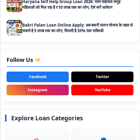
Bakri Palan Loan Online Apply: अब बकरी पालन योजना के तहत ले
सकते है 5 लाख तक का लोन, मिलती है 35% तक सब्सिडी
SBI Animal Husbandry Loan Scheme: SBI पशुपालन लोन
योजना के फॉर्म फिर से हुए शुरू, बिना गारंटी मिलता है 1 लाख से लेकर 10 लाख
तक का लोन
Mahila Samriddhi Loan Yojana: महिला समृद्धि योजना के तहत
महिलाओ को मिलता है पुरे 1 लाख का लोन, कम ब्याज के साथ तगड़ी सब्सिडी
Follow Us
NHFDC E-Rickshaw Loan Scheme Apply Online: अब ई-
Facebook
Twitter
रिक्शा खरीदने के लिए सकते है 1.5 लाख का सरकारी लोन, मिलेगी 50% तक
सब्सिडी
Instagram
YouTube
Rashtriya Gokul Mission Loan Scheme 2026: इस सरकारी
स्कीम से गाय डेयरी के लिए मिलेगा तगड़ी सब्सिडी के साथ लोन, आप भी ऐसे उठा
सकते है लाभ
Explore Loan Categories
SBI e-Mudra Loan Scheme: इस स्कीम से बेरोजगार युवाओं और छोटे
बिज़नेस को मिलता है आसान लोन, 5 साल में करना होता है भुगतान