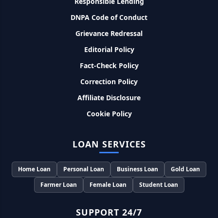
Responsible Lending
DNPA Code of Conduct
Murgi Palan Loan Yojana: मुर्गी पालन करने के लिए ले सकते है पुरे 9
लाख तक का लोन, मिलती है तगड़ी सब्सिडी
Grievance Redressal
Editorial Policy
PM Dhan Dhanya Kirshi Loan Scheme: अब किसान साथी PM
धन धान्य कृषि लोन योजना से ले सकते है 5 लाख तक लोन, सिर्फ 4% लगेगा
Fact-Check Policy
ब्याज
Correction Policy
PMEGP Loan Online Apply: खुद का व्यवसाय शुरू करने के लिए आप
Affiliate Disclosure
भी इस योजना से ले सकते है 25 लाख तक का लोन, मिलेगी 35% की सब्सिडी
Cookie Policy
PM Matru Vandana Yojana: गर्भवती महिलाओं को इस सरकारी स्कीम
से मिलते है 5000 रूपए, इस प्रकार कर सकते है आवेदन
LOAN SERVICES
Home Loan
Personal Loan
Business Loan
Gold Loan
India Post Loan Apply: इस प्रकार डाकघर से ले सकते है 5 लाख तक
का लोन, लगता है सबसे कम ब्याज
Farmer Loan
Female Loan
Student Loan
LIC Kanyadan Policy Online Apply: LIC की इस स्कीम में जमा
SUPPORT 24/7
करे 121 रूपए तो मिलेंगे पुरे 27 लाख, अभी ऐसे करे अप्लाई