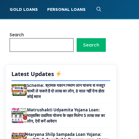
25% सब्सिडी के साथ मिलता है 1 करोड़ का लोन
S
GOLD LOANS
PERSONAL LOANS
Griha Sugam Yojana Apply Online: घर बनाने
के लिए LIC से ले सकते है 8 लाख तक का लोन, मिलती है
40 प्रतिशत सब्सिडी
Search
PM SVANidhi Scheme Apply Online: छोटे
दुकानदारों को इस स्कीम के तहत मिलता है ₹50,000 का
Search
लोन, कम ब्याज के साथ मिलती है 15% सब्सिडी
Labour House Construction Loan
Scheme: श्रमिक मकान निर्माण लोन योजना से मजदुर
Latest Updates
साथी ले सकते है दो लाख का लोन, 8 साल नहीं देना होता
कोई ब्याज
Matrushakti Udyamita Yojana Loan:
मातृशक्ति उद्यमिता योजना के तहत मिलेगा 5 लाख तक का
लोन, ऐसें करें आवेदन
Haryana Shilp Sampada Loan Yojana:
हस्तशिल्पियों और कारीगरों के लिए सुनहरा अवसर, 10 लाख
तक के ऋण की पूरी जानकारी