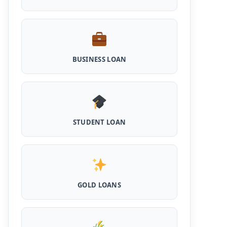
Haryana Milk Production Incentive
Scheme Loan: इस स्कीम से पशु डेयरी खोलने के लिए
मिलता है 5 लाख का लोन, 5 साल नहीं लगता ब्याज
Shilpi Samridhi Loan Scheme: इस सरकारी
BUSINESS LOAN
योजना से गरीबों को मिलता है 50 हजार से 5 लाख तक का
लोन, लगता है कम ब्याज और 50% सब्सिडी
Cattle and Murrah Development Yojana:
दुधारू पशु के लिए प्रोत्साहन राशि योजना शुरू, अब भैस
खरीदने के लिए मिलेंगे 40000
STUDENT LOAN
Udyogini Loan Yojana Apply Online:
महिलाओं को बिना गारंटी और बिना ब्याज के मिलेगा ₹3 लाख
तक का लोन, 50% राशि वापिस करनी होती है जमा
Pashu Shed Loan Scheme: पशु शेड बनवाने के
लिए ऐसे ले सकते है 5 लाख तक का सरकारी लोन, मिलेगी
GOLD LOANS
50% सब्सिड़ी
Pashupalan Kisan Credit Card: पशुपालकों के
लिए बड़ी खुशखबरी, इस स्कीम से बिना गारंटी पाएं 2 लाख