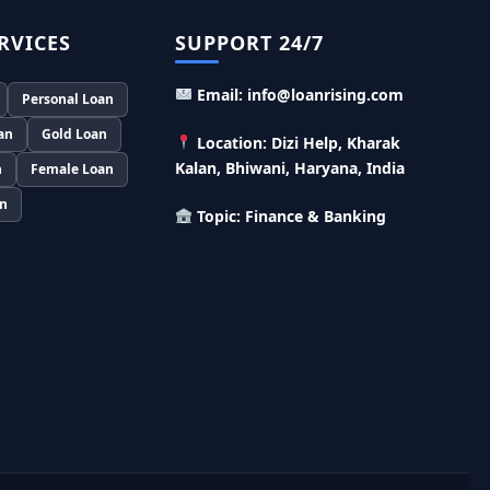
SBI बैंक बिजनेस करने के लिए बिना गारंटी दे रहा है इतने
लाख का लोन, केवल 8% देना होगा ब्याज
RVICES
SUPPORT 24/7
Murgi Palan Loan Yojana: मुर्गी पालन करने के
Email: info@loanrising.com
Personal Loan
लिए ले सकते है पुरे 9 लाख तक का लोन, मिलती है तगड़ी
सब्सिडी
an
Gold Loan
Location: Dizi Help, Kharak
Kalan, Bhiwani, Haryana, India
n
Female Loan
PM Dhan Dhanya Kirshi Loan Scheme: अब
किसान साथी PM धन धान्य कृषि लोन योजना से ले सकते है
an
Topic: Finance & Banking
5 लाख तक लोन, सिर्फ 4% लगेगा ब्याज
PMEGP Loan Online Apply: खुद का व्यवसाय शुरू
करने के लिए आप भी इस योजना से ले सकते है 25 लाख तक
का लोन, मिलेगी 35% की सब्सिडी
PM Matru Vandana Yojana: गर्भवती महिलाओं
को इस सरकारी स्कीम से मिलते है 5000 रूपए, इस प्रकार
कर सकते है आवेदन
India Post Loan Apply: इस प्रकार डाकघर से ले
सकते है 5 लाख तक का लोन, लगता है सबसे कम ब्याज