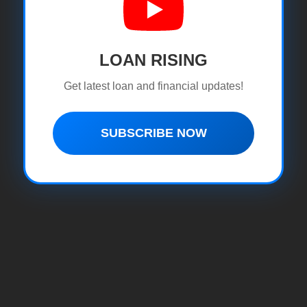
LOAN RISING
Get latest loan and financial updates!
SUBSCRIBE NOW