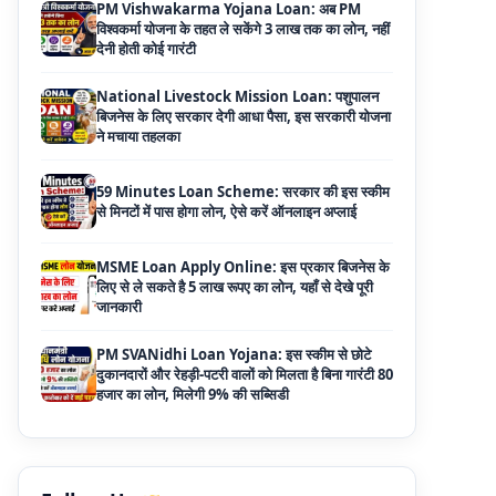
National Livestock Mission Loan: पशुपालन
बिजनेस के लिए सरकार देगी आधा पैसा, इस सरकारी योजना
ने मचाया तहलका
59 Minutes Loan Scheme: सरकार की इस स्कीम
से मिनटों में पास होगा लोन, ऐसे करें ऑनलाइन अप्लाई
MSME Loan Apply Online: इस प्रकार बिजनेस के
लिए से ले सकते है 5 लाख रूपए का लोन, यहाँ से देखे पूरी
जानकारी
PM SVANidhi Loan Yojana: इस स्कीम से छोटे
दुकानदारों और रेहड़ी-पटरी वालों को मिलता है बिना गारंटी 80
हजार का लोन, मिलेगी 9% की सब्सिडी
Haryana Self Help Group Loan 2026: स्वयं
सहायता समूह महिलाओं को मिल रहा है ₹10 लाख तक का
लोन, ऐसे करें आवेदन
Bakri Palan Loan Online Apply: अब बकरी
पालन योजना के तहत ले सकते है 5 लाख तक का लोन,