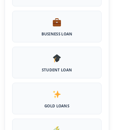
Haryana Milk Production Incentive
Scheme Loan: इस स्कीम से पशु डेयरी खोलने के लिए
मिलता है 5 लाख का लोन, 5 साल नहीं लगता ब्याज
Shilpi Samridhi Loan Scheme: इस सरकारी
योजना से गरीबों को मिलता है 50 हजार से 5 लाख तक का
BUSINESS LOAN
लोन, लगता है कम ब्याज और 50% सब्सिडी
Cattle and Murrah Development Yojana:
दुधारू पशु के लिए प्रोत्साहन राशि योजना शुरू, अब भैस
खरीदने के लिए मिलेंगे 40000
Udyogini Loan Yojana Apply Online:
STUDENT LOAN
महिलाओं को बिना गारंटी और बिना ब्याज के मिलेगा ₹3 लाख
तक का लोन, 50% राशि वापिस करनी होती है जमा
Pashu Shed Loan Scheme: पशु शेड बनवाने के
लिए ऐसे ले सकते है 5 लाख तक का सरकारी लोन, मिलेगी
50% सब्सिड़ी
GOLD LOANS
Pashupalan Kisan Credit Card: पशुपालकों के
लिए बड़ी खुशखबरी, इस स्कीम से बिना गारंटी पाएं 2 लाख
तक का लोन