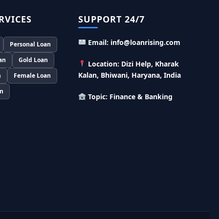
लाख का लोन, केवल 8% देना होगा ब्याज
RVICES
SUPPORT 24/7
Murgi Palan Loan Yojana: मुर्गी पालन करने के
लिए ले सकते है पुरे 9 लाख तक का लोन, मिलती है तगड़ी
Email: info@loanrising.com
Personal Loan
सब्सिडी
an
Gold Loan
Location: Dizi Help, Kharak
PM Dhan Dhanya Kirshi Loan Scheme: अब
Kalan, Bhiwani, Haryana, India
n
Female Loan
किसान साथी PM धन धान्य कृषि लोन योजना से ले सकते है
5 लाख तक लोन, सिर्फ 4% लगेगा ब्याज
an
Topic: Finance & Banking
PMEGP Loan Online Apply: खुद का व्यवसाय शुरू
करने के लिए आप भी इस योजना से ले सकते है 25 लाख तक
का लोन, मिलेगी 35% की सब्सिडी
PM Matru Vandana Yojana: गर्भवती महिलाओं
को इस सरकारी स्कीम से मिलते है 5000 रूपए, इस प्रकार
कर सकते है आवेदन
India Post Loan Apply: इस प्रकार डाकघर से ले
सकते है 5 लाख तक का लोन, लगता है सबसे कम ब्याज