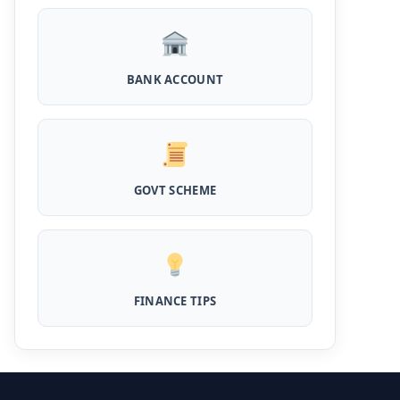
Kotak Saving Account Open Online: आज ही
घर बैठे खोले ये जीरो बैलेंस बैंक अकाउंट, फ्री डेबिट कार्ड
और जमा पर तगड़ा ब्याज
BANK ACCOUNT
UPI Credit Line Loan: अब UPI से भी ले सकते है
50000 तक का लोन, बस अपने मोबाइल से ऐसे करे अप्लाई
Pradhanmantri Home Loan Yojana: गरीब
परिवारों के लिए शुरू हुई प्रधानमंत्री होम लोन योजना, 25
GOVT SCHEME
लाख को मिलेगा पैसा
Dairy Farming Loan Apply Online: डेयरी
फार्मिंग लोन योजना के आवेदन हुए शुरू, इस प्रकार ले सकते
है दस लाख तक का लोन
FINANCE TIPS
PM Kusum Yojana Loan: किसानों को भारत
सरकार की इस योजना के तहत मिलता है तगड़ा लोन, साथ ही
मिलेगी 60% तक सब्सिडी
SBI बैंक बिजनेस करने के लिए बिना गारंटी दे रहा है इतने