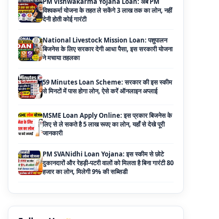
National Livestock Mission Loan: पशुपालन
बिजनेस के लिए सरकार देगी आधा पैसा, इस सरकारी योजना
ने मचाया तहलका
59 Minutes Loan Scheme: सरकार की इस स्कीम
से मिनटों में पास होगा लोन, ऐसे करें ऑनलाइन अप्लाई
MSME Loan Apply Online: इस प्रकार बिजनेस के
लिए से ले सकते है 5 लाख रूपए का लोन, यहाँ से देखे पूरी
जानकारी
PM SVANidhi Loan Yojana: इस स्कीम से छोटे
दुकानदारों और रेहड़ी-पटरी वालों को मिलता है बिना गारंटी 80
हजार का लोन, मिलेगी 9% की सब्सिडी
Haryana Self Help Group Loan 2026: स्वयं
सहायता समूह महिलाओं को मिल रहा है ₹10 लाख तक का
लोन, ऐसे करें आवेदन
Bakri Palan Loan Online Apply: अब बकरी
पालन योजना के तहत ले सकते है 5 लाख तक का लोन,