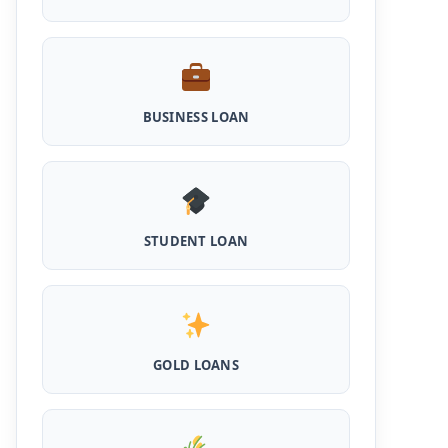
Scheme Loan: इस स्कीम से पशु डेयरी खोलने के लिए
मिलता है 5 लाख का लोन, 5 साल नहीं लगता ब्याज
Shilpi Samridhi Loan Scheme: इस सरकारी
योजना से गरीबों को मिलता है 50 हजार से 5 लाख तक का
लोन, लगता है कम ब्याज और 50% सब्सिडी
BUSINESS LOAN
Cattle and Murrah Development Yojana:
दुधारू पशु के लिए प्रोत्साहन राशि योजना शुरू, अब भैस
खरीदने के लिए मिलेंगे 40000
Udyogini Loan Yojana Apply Online:
STUDENT LOAN
महिलाओं को बिना गारंटी और बिना ब्याज के मिलेगा ₹3 लाख
तक का लोन, 50% राशि वापिस करनी होती है जमा
Pashu Shed Loan Scheme: पशु शेड बनवाने के
लिए ऐसे ले सकते है 5 लाख तक का सरकारी लोन, मिलेगी
50% सब्सिड़ी
GOLD LOANS
Pashupalan Kisan Credit Card: पशुपालकों के
लिए बड़ी खुशखबरी, इस स्कीम से बिना गारंटी पाएं 2 लाख
तक का लोन