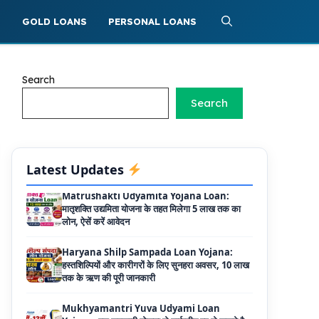
S
GOLD LOANS
PERSONAL LOANS
PM SVANidhi Scheme Apply Online: छोटे
दुकानदारों को इस स्कीम के तहत मिलता है ₹50,000 का
लोन, कम ब्याज के साथ मिलती है 15% सब्सिडी
Search
Labour House Construction Loan
Scheme: श्रमिक मकान निर्माण लोन योजना से मजदुर
Search
साथी ले सकते है दो लाख का लोन, 8 साल नहीं देना होता
कोई ब्याज
Matrushakti Udyamita Yojana Loan:
Latest Updates
मातृशक्ति उद्यमिता योजना के तहत मिलेगा 5 लाख तक का
लोन, ऐसें करें आवेदन
Haryana Shilp Sampada Loan Yojana:
हस्तशिल्पियों और कारीगरों के लिए सुनहरा अवसर, 10 लाख
तक के ऋण की पूरी जानकारी
Mukhyamantri Yuva Udyami Loan
Yojana: इस सरकारी योजना से मार्कशीट पर ले सकते है
दस लाख तक का लोन, यहाँ से चेक करे डिटेल्स और
ऑनलाइन अप्लाई