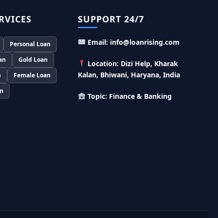
Murgi Palan Loan Yojana: मुर्गी पालन करने के
लिए ले सकते है पुरे 9 लाख तक का लोन, मिलती है तगड़ी
RVICES
SUPPORT 24/7
सब्सिडी
PM Dhan Dhanya Kirshi Loan Scheme: अब
Email: info@loanrising.com
Personal Loan
किसान साथी PM धन धान्य कृषि लोन योजना से ले सकते है
5 लाख तक लोन, सिर्फ 4% लगेगा ब्याज
an
Gold Loan
Location: Dizi Help, Kharak
Kalan, Bhiwani, Haryana, India
n
Female Loan
PMEGP Loan Online Apply: खुद का व्यवसाय शुरू
करने के लिए आप भी इस योजना से ले सकते है 25 लाख तक
an
Topic: Finance & Banking
का लोन, मिलेगी 35% की सब्सिडी
PM Matru Vandana Yojana: गर्भवती महिलाओं
को इस सरकारी स्कीम से मिलते है 5000 रूपए, इस प्रकार
कर सकते है आवेदन
India Post Loan Apply: इस प्रकार डाकघर से ले
सकते है 5 लाख तक का लोन, लगता है सबसे कम ब्याज
LIC Kanyadan Policy Online Apply: LIC की
इस स्कीम में जमा करे 121 रूपए तो मिलेंगे पुरे 27 लाख,
अभी ऐसे करे अप्लाई