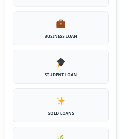
Shilpi Samridhi Loan Scheme: इस सरकारी
योजना से गरीबों को मिलता है 50 हजार से 5 लाख तक का
लोन, लगता है कम ब्याज और 50% सब्सिडी
Cattle and Murrah Development Yojana:
BUSINESS LOAN
दुधारू पशु के लिए प्रोत्साहन राशि योजना शुरू, अब भैस
खरीदने के लिए मिलेंगे 40000
Udyogini Loan Yojana Apply Online:
महिलाओं को बिना गारंटी और बिना ब्याज के मिलेगा ₹3 लाख
तक का लोन, 50% राशि वापिस करनी होती है जमा
STUDENT LOAN
Pashu Shed Loan Scheme: पशु शेड बनवाने के
लिए ऐसे ले सकते है 5 लाख तक का सरकारी लोन, मिलेगी
50% सब्सिड़ी
Pashupalan Kisan Credit Card: पशुपालकों के
लिए बड़ी खुशखबरी, इस स्कीम से बिना गारंटी पाएं 2 लाख
GOLD LOANS
तक का लोन
MPocket Student Loan: स्टूडेंट्स यहाँ से ले सकते
है पुरे 50 हजार तक का लोन, ना सिबिल ना इनकम प्रूफ