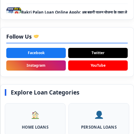
सकते है 5 लाख तक का लोन, मिलती है 35% तक सब्सिडी
SBI Animal Husbandry Loan Scheme: SBI पशुपालन लोन
योजना के फॉर्म फिर से हुए शुरू, बिना गारंटी मिलता है 1 लाख से लेकर 10 लाख
तक का लोन
Follow Us
Mahila Samriddhi Loan Yojana: महिला समृद्धि योजना के तहत
महिलाओ को मिलता है पुरे 1 लाख का लोन, कम ब्याज के साथ तगड़ी सब्सिडी
Facebook
Twitter
NHFDC E-Rickshaw Loan Scheme Apply Online: अब ई-
Instagram
YouTube
रिक्शा खरीदने के लिए सकते है 1.5 लाख का सरकारी लोन, मिलेगी 50% तक
सब्सिडी
Rashtriya Gokul Mission Loan Scheme 2026: इस सरकारी
Explore Loan Categories
स्कीम से गाय डेयरी के लिए मिलेगा तगड़ी सब्सिडी के साथ लोन, आप भी ऐसे उठा
सकते है लाभ
SBI e-Mudra Loan Scheme: इस स्कीम से बेरोजगार युवाओं और छोटे
बिज़नेस को मिलता है आसान लोन, 5 साल में करना होता है भुगतान
HOME LOANS
PERSONAL LOANS