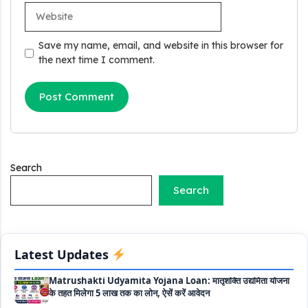
Website
Stand Up India Scheme Apply Online: नया व्यवसाय शुरू करने
वालों के लिए वरदान है ये सरकारी योजना, 25% सब्सिडी के साथ मिलता है 1
Save my name, email, and website in this browser for
करोड़ का लोन
the next time I comment.
Griha Sugam Yojana Apply Online: घर बनाने के लिए LIC से ले
सकते है 8 लाख तक का लोन, मिलती है 40 प्रतिशत सब्सिडी
PM SVANidhi Scheme Apply Online: छोटे दुकानदारों को इस
स्कीम के तहत मिलता है ₹50,000 का लोन, कम ब्याज के साथ मिलती है 15%
सब्सिडी
Search
Labour House Construction Loan Scheme: श्रमिक मकान
Search
निर्माण लोन योजना से मजदुर साथी ले सकते है दो लाख का लोन, 8 साल नहीं देना
होता कोई ब्याज
Matrushakti Udyamita Yojana Loan: मातृशक्ति उद्यमिता योजना
Latest Updates
के तहत मिलेगा 5 लाख तक का लोन, ऐसें करें आवेदन
Haryana Shilp Sampada Loan Yojana: हस्तशिल्पियों और