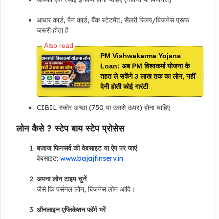
आधार कार्ड, पैन कार्ड, बैंक स्टेटमेंट, सैलरी स्लिप/बिजनेस प्रूफ
जरूरी होता है
PM Vishwakarma Yojana
Loan: अब PM विश्वकर्मा योजना के
तहत ले सकेंगे 3 लाख तक का लोन, नहीं
देनी होती कोई गारंटी
CIBIL स्कोर अच्छा (750 या उससे ऊपर) होना चाहिए
लोन कैसे ? स्टेप बाय स्टेप प्रोसेस
बजाज फिनसर्व की वेबसाइट या ऐप पर जाएं
वेबसाइट:
www.bajajfinserv.in
अपना लोन टाइप चुनें
जैसे कि पर्सनल लोन, बिजनेस लोन आदि।
ऑनलाइन एप्लिकेशन फॉर्म भरें