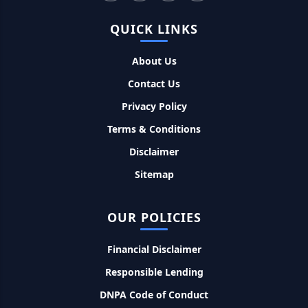
Kotak Saving Account Open Online: आज ही घर बैठे खोले ये
QUICK LINKS
जीरो बैलेंस बैंक अकाउंट, फ्री डेबिट कार्ड और जमा पर तगड़ा ब्याज
About Us
UPI Credit Line Loan: अब UPI से भी ले सकते है 50000 तक का लोन,
बस अपने मोबाइल से ऐसे करे अप्लाई
Contact Us
Privacy Policy
Pradhanmantri Home Loan Yojana: गरीब परिवारों के लिए शुरू
Terms & Conditions
हुई प्रधानमंत्री होम लोन योजना, 25 लाख को मिलेगा पैसा
Disclaimer
Dairy Farming Loan Apply Online: डेयरी फार्मिंग लोन योजना के
Sitemap
आवेदन हुए शुरू, इस प्रकार ले सकते है दस लाख तक का लोन
OUR POLICIES
PM Kusum Yojana Loan: किसानों को भारत सरकार की इस योजना के
तहत मिलता है तगड़ा लोन, साथ ही मिलेगी 60% तक सब्सिडी
Financial Disclaimer
Responsible Lending
SBI बैंक बिजनेस करने के लिए बिना गारंटी दे रहा है इतने लाख का लोन, केवल
8% देना होगा ब्याज
DNPA Code of Conduct