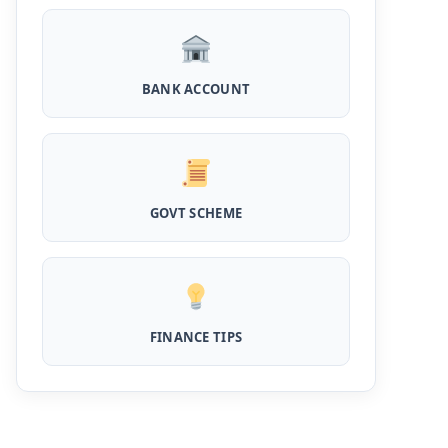
Kotak Saving Account Open Online: आज ही
घर बैठे खोले ये जीरो बैलेंस बैंक अकाउंट, फ्री डेबिट कार्ड
और जमा पर तगड़ा ब्याज
BANK ACCOUNT
UPI Credit Line Loan: अब UPI से भी ले सकते है
50000 तक का लोन, बस अपने मोबाइल से ऐसे करे अप्लाई
Pradhanmantri Home Loan Yojana: गरीब
परिवारों के लिए शुरू हुई प्रधानमंत्री होम लोन योजना, 25
GOVT SCHEME
लाख को मिलेगा पैसा
Dairy Farming Loan Apply Online: डेयरी
फार्मिंग लोन योजना के आवेदन हुए शुरू, इस प्रकार ले सकते
है दस लाख तक का लोन
PM Kusum Yojana Loan: किसानों को भारत
FINANCE TIPS
सरकार की इस योजना के तहत मिलता है तगड़ा लोन, साथ ही
मिलेगी 60% तक सब्सिडी
SBI बैंक बिजनेस करने के लिए बिना गारंटी दे रहा है इतने
लाख का लोन, केवल 8% देना होगा ब्याज