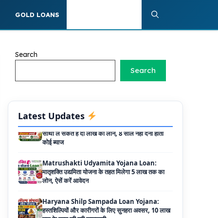
Griha Sugam Yojana Apply Online: घर बनाने
के लिए LIC से ले सकते है 8 लाख तक का लोन, मिलती है
S
GOLD LOANS
PERSONAL LOANS
40 प्रतिशत सब्सिडी
PM SVANidhi Scheme Apply Online: छोटे
दुकानदारों को इस स्कीम के तहत मिलता है ₹50,000 का
Search
लोन, कम ब्याज के साथ मिलती है 15% सब्सिडी
Search
Labour House Construction Loan
Scheme: श्रमिक मकान निर्माण लोन योजना से मजदुर
साथी ले सकते है दो लाख का लोन, 8 साल नहीं देना होता
कोई ब्याज
Latest Updates
Matrushakti Udyamita Yojana Loan:
मातृशक्ति उद्यमिता योजना के तहत मिलेगा 5 लाख तक का
लोन, ऐसें करें आवेदन
Haryana Shilp Sampada Loan Yojana:
हस्तशिल्पियों और कारीगरों के लिए सुनहरा अवसर, 10 लाख
तक के ऋण की पूरी जानकारी
Mukhyamantri Yuva Udyami Loan
Yojana: इस सरकारी योजना से मार्कशीट पर ले सकते है