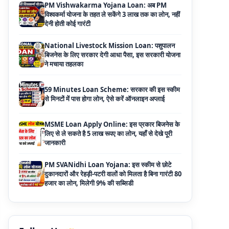
National Livestock Mission Loan: पशुपालन
बिजनेस के लिए सरकार देगी आधा पैसा, इस सरकारी योजना
ने मचाया तहलका
59 Minutes Loan Scheme: सरकार की इस स्कीम
से मिनटों में पास होगा लोन, ऐसे करें ऑनलाइन अप्लाई
MSME Loan Apply Online: इस प्रकार बिजनेस के
लिए से ले सकते है 5 लाख रूपए का लोन, यहाँ से देखे पूरी
जानकारी
PM SVANidhi Loan Yojana: इस स्कीम से छोटे
दुकानदारों और रेहड़ी-पटरी वालों को मिलता है बिना गारंटी 80
हजार का लोन, मिलेगी 9% की सब्सिडी
Haryana Self Help Group Loan 2026: स्वयं
सहायता समूह महिलाओं को मिल रहा है ₹10 लाख तक का
लोन, ऐसे करें आवेदन
Bakri Palan Loan Online Apply: अब बकरी
पालन योजना के तहत ले सकते है 5 लाख तक का लोन,
मिलती है 35% तक सब्सिडी