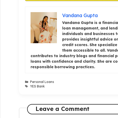
Vandana Gupta
Vandana Gupta is a financial
loan management, and lendi
individuals and businesses 
provides insightful advice 
credit scores. She specializ
them accessible to all. Van
contributes to industry blogs and financial 
loans with confidence and clarity. She are c
responsible borrowing practices.
Categories
Personal Loans
Tags
YES Bank
Leave a Comment