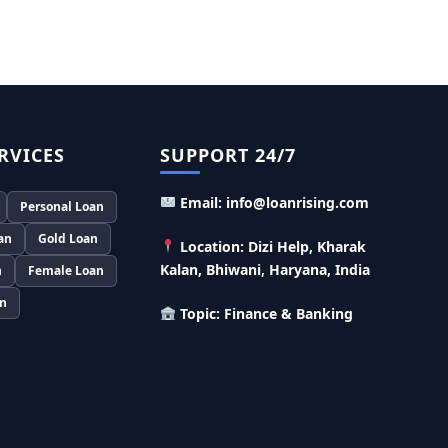
Murgi Palan Loan Yojana: मुर्गी पालन करने के
लिए ले सकते है पुरे 9 लाख तक का लोन, मिलती है तगड़ी
सब्सिडी
PM Dhan Dhanya Kirshi Loan Scheme: अब
किसान साथी PM धन धान्य कृषि लोन योजना से ले सकते है
RVICES
SUPPORT 24/7
5 लाख तक लोन, सिर्फ 4% लगेगा ब्याज
PMEGP Loan Online Apply: खुद का व्यवसाय शुरू
Email: info@loanrising.com
Personal Loan
करने के लिए आप भी इस योजना से ले सकते है 25 लाख तक
का लोन, मिलेगी 35% की सब्सिडी
an
Gold Loan
Location: Dizi Help, Kharak
Kalan, Bhiwani, Haryana, India
n
Female Loan
PM Matru Vandana Yojana: गर्भवती महिलाओं
को इस सरकारी स्कीम से मिलते है 5000 रूपए, इस प्रकार
an
Topic: Finance & Banking
कर सकते है आवेदन
India Post Loan Apply: इस प्रकार डाकघर से ले
सकते है 5 लाख तक का लोन, लगता है सबसे कम ब्याज
LIC Kanyadan Policy Online Apply: LIC की