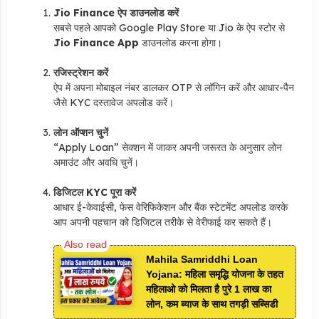
Jio Finance ऐप डाउनलोड करें
सबसे पहले आपको Google Play Store या Jio के ऐप स्टोर से
Jio Finance App
डाउनलोड करना होगा।
रजिस्ट्रेशन करें
ऐप में अपना मोबाइल नंबर डालकर OTP से लॉगिन करें और आधार-पैन
जैसे KYC दस्तावेज अपलोड करें।
लोन ऑप्शन चुनें
“Apply Loan” सेक्शन में जाकर अपनी जरूरत के अनुसार लोन
अमाउंट और अवधि चुनें।
डिजिटल KYC पूरा करें
आधार ई-केवाईसी, फेस वेरिफिकेशन और बैंक स्टेटमेंट अपलोड करके
आप अपनी पहचान को डिजिटल तरीके से वेरीफाई कर सकते हैं।
Mahila Samriddhi Loan
Yojana: महिला समृद्धि योजना के तहत
महिलाओ को मिलता है पुरे 1 लाख का
लोन, कम ब्याज के साथ तगड़ी सब्सिडी