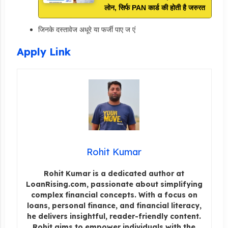
लोन, सिर्फ PAN कार्ड की होती है जरुरत
जिनके दस्तावेज अधूरे या फर्जी पाए ज एं
Apply Link
Rohit Kumar
Rohit Kumar is a dedicated author at
LoanRising.com, passionate about simplifying
complex financial concepts. With a focus on
loans, personal finance, and financial literacy,
he delivers insightful, reader-friendly content.
Rohit aims to empower individuals with the