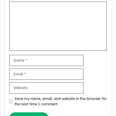
Comment
Name
Email
Website
Stand Up India Scheme Apply Online: नया व्यवसाय शुरू करने
वालों के लिए वरदान है ये सरकारी योजना, 25% सब्सिडी के साथ मिलता है 1
Save my name, email, and website in this browser for
करोड़ का लोन
the next time I comment.