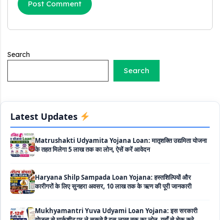
Griha Sugam Yojana Apply Online: घर बनाने के लिए LIC से ले
सकते है 8 लाख तक का लोन, मिलती है 40 प्रतिशत सब्सिडी
PM SVANidhi Scheme Apply Online: छोटे दुकानदारों को इस
स्कीम के तहत मिलता है ₹50,000 का लोन, कम ब्याज के साथ मिलती है 15%
सब्सिडी
Search
Search
Labour House Construction Loan Scheme: श्रमिक मकान
निर्माण लोन योजना से मजदुर साथी ले सकते है दो लाख का लोन, 8 साल नहीं देना
होता कोई ब्याज
Matrushakti Udyamita Yojana Loan: मातृशक्ति उद्यमिता योजना
Latest Updates
के तहत मिलेगा 5 लाख तक का लोन, ऐसें करें आवेदन
Haryana Shilp Sampada Loan Yojana: हस्तशिल्पियों और
कारीगरों के लिए सुनहरा अवसर, 10 लाख तक के ऋण की पूरी जानकारी
Mukhyamantri Yuva Udyami Loan Yojana: इस सरकारी
योजना से मार्कशीट पर ले सकते है दस लाख तक का लोन, यहाँ से चेक करे
डिटेल्स और ऑनलाइन अप्लाई