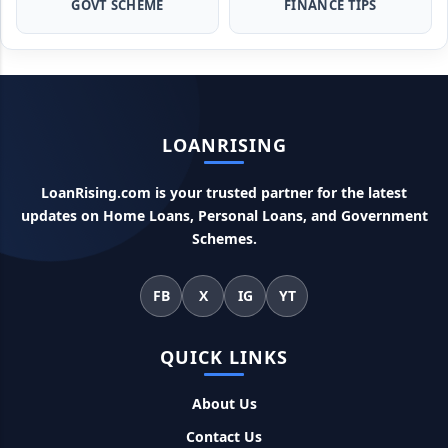
GOVT SCHEME
FINANCE TIPS
Flipkart Loan Apply Online: इस प्रकार बिना किसी झंझट से
फ्लिपकार्ट से ले सकते है एक लाख तक का लोन, सिर्फ PAN कार्ड की होती है
जरुरत
Canara Bank Loan Apply Online: इस तरह कैनरा बैंक से घर बैठे ले
LOANRISING
सकते है 20 लाख तक का लोन, अभी ऐसे करे अप्लाई
LoanRising.com is your trusted partner for the latest
PM KCC Loan: इस प्रकार बनवा सकते है PM किसान क्रेडिट कार्ड, घर
updates on Home Loans, Personal Loans, and Government
बैठे मिलता है सबसे सस्ता 5 लाख तक का लोन
Schemes.
महिलाओं के लिए ये 5 लोन होते है ब्याज फ्री, छोटी किस्तों में आसानी से कर
सकती है भुगतान
FB
X
IG
YT
Kotak Saving Account Open Online: आज ही घर बैठे खोले ये
QUICK LINKS
जीरो बैलेंस बैंक अकाउंट, फ्री डेबिट कार्ड और जमा पर तगड़ा ब्याज
About Us
UPI Credit Line Loan: अब UPI से भी ले सकते है 50000 तक का लोन,
Contact Us
बस अपने मोबाइल से ऐसे करे अप्लाई