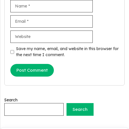
Name
Email
Website
Stand Up India Scheme Apply Online: नया व्यवसाय शुरू करने
वालों के लिए वरदान है ये सरकारी योजना, 25% सब्सिडी के साथ मिलता है 1
Save my name, email, and website in this browser for
करोड़ का लोन
the next time I comment.
Griha Sugam Yojana Apply Online: घर बनाने के लिए LIC से ले
सकते है 8 लाख तक का लोन, मिलती है 40 प्रतिशत सब्सिडी
PM SVANidhi Scheme Apply Online: छोटे दुकानदारों को इस
स्कीम के तहत मिलता है ₹50,000 का लोन, कम ब्याज के साथ मिलती है 15%
सब्सिडी
Search
Labour House Construction Loan Scheme: श्रमिक मकान
Search
निर्माण लोन योजना से मजदुर साथी ले सकते है दो लाख का लोन, 8 साल नहीं देना
होता कोई ब्याज