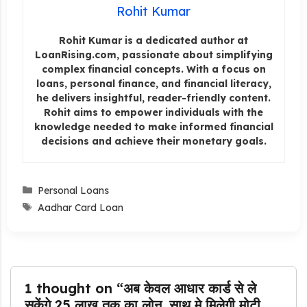
Rohit Kumar
Rohit Kumar is a dedicated author at
LoanRising.com, passionate about simplifying
complex financial concepts. With a focus on
loans, personal finance, and financial literacy,
he delivers insightful, reader-friendly content.
Rohit aims to empower individuals with the
knowledge needed to make informed financial
decisions and achieve their monetary goals.
Categories
Personal Loans
Tags
Aadhar Card Loan
1 thought on “अब केवल आधार कार्ड से ले
सकेंगे 25 लाख तक का लोन, साथ मे मिलेगी मोटी