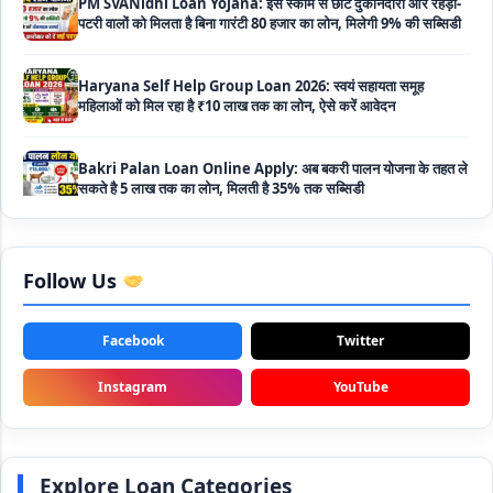
Haryana Self Help Group Loan 2026: स्वयं सहायता समूह
महिलाओं को मिल रहा है ₹10 लाख तक का लोन, ऐसे करें आवेदन
Bakri Palan Loan Online Apply: अब बकरी पालन योजना के तहत ले
सकते है 5 लाख तक का लोन, मिलती है 35% तक सब्सिडी
SBI Animal Husbandry Loan Scheme: SBI पशुपालन लोन
योजना के फॉर्म फिर से हुए शुरू, बिना गारंटी मिलता है 1 लाख से लेकर 10 लाख
तक का लोन
Mahila Samriddhi Loan Yojana: महिला समृद्धि योजना के तहत
Follow Us
महिलाओ को मिलता है पुरे 1 लाख का लोन, कम ब्याज के साथ तगड़ी सब्सिडी
Facebook
Twitter
NHFDC E-Rickshaw Loan Scheme Apply Online: अब ई-
रिक्शा खरीदने के लिए सकते है 1.5 लाख का सरकारी लोन, मिलेगी 50% तक
Instagram
YouTube
सब्सिडी
Rashtriya Gokul Mission Loan Scheme 2026: इस सरकारी
स्कीम से गाय डेयरी के लिए मिलेगा तगड़ी सब्सिडी के साथ लोन, आप भी ऐसे उठा
सकते है लाभ
Explore Loan Categories