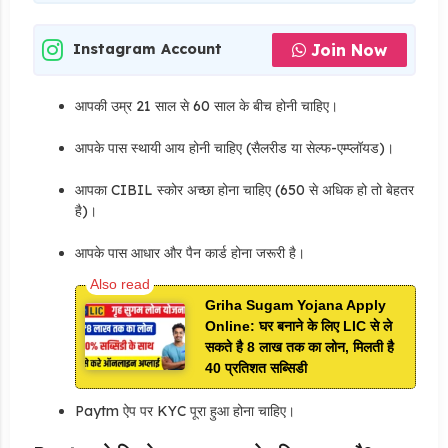
Join Now
Instagram Account
आपकी उम्र 21 साल से 60 साल के बीच होनी चाहिए।
आपके पास स्थायी आय होनी चाहिए (सैलरीड या सेल्फ-एम्प्लॉयड)।
आपका CIBIL स्कोर अच्छा होना चाहिए (650 से अधिक हो तो बेहतर
है)।
आपके पास आधार और पैन कार्ड होना जरूरी है।
Griha Sugam Yojana Apply
Online: घर बनाने के लिए LIC से ले
सकते है 8 लाख तक का लोन, मिलती है
40 प्रतिशत सब्सिडी
Paytm ऐप पर KYC पूरा हुआ होना चाहिए।