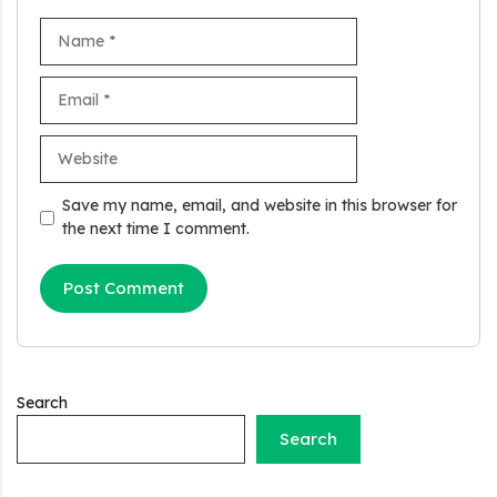
Name
Email
Website
Stand Up India Scheme Apply Online: नया व्यवसाय शुरू करने
वालों के लिए वरदान है ये सरकारी योजना, 25% सब्सिडी के साथ मिलता है 1
करोड़ का लोन
Save my name, email, and website in this browser for
the next time I comment.
Griha Sugam Yojana Apply Online: घर बनाने के लिए LIC से ले
सकते है 8 लाख तक का लोन, मिलती है 40 प्रतिशत सब्सिडी
PM SVANidhi Scheme Apply Online: छोटे दुकानदारों को इस
स्कीम के तहत मिलता है ₹50,000 का लोन, कम ब्याज के साथ मिलती है 15%
सब्सिडी
Search
Labour House Construction Loan Scheme: श्रमिक मकान
निर्माण लोन योजना से मजदुर साथी ले सकते है दो लाख का लोन, 8 साल नहीं देना
Search
होता कोई ब्याज