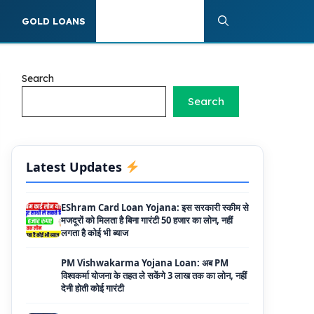
50000 रूपए की सब्सिडी
S
GOLD LOANS
PERSONAL LOANS
Mahila Krishi Vriddhi Loan Yojana: इस
सरकारी स्कीम से महिलाओं को मिलेगा 5 लाख तक का ब्याज
मुक्त लोन, ऐसे उठा सकती है लाभ
Search
UP Cattle Farming Loan Scheme: गाय पालन
Search
के लिए इस सरकारी स्कीम से मिलता है दस लाख का लोन,
साथ ही मिलती है 35% सब्सिडी
EShram Card Loan Yojana: इस सरकारी स्कीम से
मजदूरों को मिलता है बिना गारंटी 50 हजार का लोन, नहीं
Latest Updates
लगता है कोई भी ब्याज
PM Vishwakarma Yojana Loan: अब PM
विश्वकर्मा योजना के तहत ले सकेंगे 3 लाख तक का लोन, नहीं
देनी होती कोई गारंटी
National Livestock Mission Loan: पशुपालन
बिजनेस के लिए सरकार देगी आधा पैसा, इस सरकारी योजना
ने मचाया तहलका