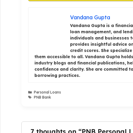
Vandana Gupta
Vandana Gupta is a financial
loan management, and lendi
individuals and businesses 
provides insightful advice 
credit scores. She specializ
them accessible to all. Vandana Gupta holds 
industry blogs and financial publications, h
confidence and clarity. She are committed to
borrowing practices.
Categories
Personal Loans
Tags
PNB Bank
7 thoughts on “PNB Personal Loan: प