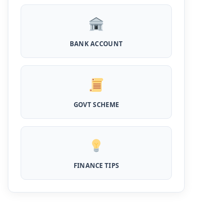
PM Dhan Dhanya Kirshi Loan Scheme: अब
किसान साथी PM धन धान्य कृषि लोन योजना से ले सकते है
5 लाख तक लोन, सिर्फ 4% लगेगा ब्याज
BANK ACCOUNT
PMEGP Loan Online Apply: खुद का व्यवसाय शुरू
करने के लिए आप भी इस योजना से ले सकते है 25 लाख तक
का लोन, मिलेगी 35% की सब्सिडी
PM Matru Vandana Yojana: गर्भवती महिलाओं
को इस सरकारी स्कीम से मिलते है 5000 रूपए, इस प्रकार
GOVT SCHEME
कर सकते है आवेदन
India Post Loan Apply: इस प्रकार डाकघर से ले
सकते है 5 लाख तक का लोन, लगता है सबसे कम ब्याज
FINANCE TIPS
LIC Kanyadan Policy Online Apply: LIC की
इस स्कीम में जमा करे 121 रूपए तो मिलेंगे पुरे 27 लाख,
अभी ऐसे करे अप्लाई
HKVIB Loan Scheme: अपना बिजनेस शुरू करने के
लिए सरकार दे रही है 50 लाख तक का लोन, गांव वालो को