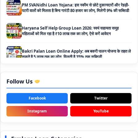
Haryana Self Help Group Loan 2026: स्वयं सहायता समूह
महिलाओं को मिल रहा है ₹10 लाख तक का लोन, ऐसे करें आवेदन
Bakri Palan Loan Online Apply: अब बकरी पालन योजना के तहत ले
सकते है 5 लाख तक का लोन, मिलती है 35% तक सब्सिडी
SBI Animal Husbandry Loan Scheme: SBI पशुपालन लोन
योजना के फॉर्म फिर से हुए शुरू, बिना गारंटी मिलता है 1 लाख से लेकर 10 लाख
तक का लोन
Mahila Samriddhi Loan Yojana: महिला समृद्धि योजना के तहत
Follow Us
महिलाओ को मिलता है पुरे 1 लाख का लोन, कम ब्याज के साथ तगड़ी सब्सिडी
Facebook
Twitter
NHFDC E-Rickshaw Loan Scheme Apply Online: अब ई-
रिक्शा खरीदने के लिए सकते है 1.5 लाख का सरकारी लोन, मिलेगी 50% तक
Instagram
YouTube
सब्सिडी
Rashtriya Gokul Mission Loan Scheme 2026: इस सरकारी
स्कीम से गाय डेयरी के लिए मिलेगा तगड़ी सब्सिडी के साथ लोन, आप भी ऐसे उठा
सकते है लाभ