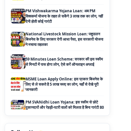
National Livestock Mission Loan: पशुपालन
बिजनेस के लिए सरकार देगी आधा पैसा, इस सरकारी योजना
ने मचाया तहलका
59 Minutes Loan Scheme: सरकार की इस स्कीम
से मिनटों में पास होगा लोन, ऐसे करें ऑनलाइन अप्लाई
MSME Loan Apply Online: इस प्रकार बिजनेस के
लिए से ले सकते है 5 लाख रूपए का लोन, यहाँ से देखे पूरी
जानकारी
PM SVANidhi Loan Yojana: इस स्कीम से छोटे
दुकानदारों और रेहड़ी-पटरी वालों को मिलता है बिना गारंटी 80
हजार का लोन, मिलेगी 9% की सब्सिडी
Haryana Self Help Group Loan 2026: स्वयं
सहायता समूह महिलाओं को मिल रहा है ₹10 लाख तक का
लोन, ऐसे करें आवेदन
Bakri Palan Loan Online Apply: अब बकरी
पालन योजना के तहत ले सकते है 5 लाख तक का लोन,