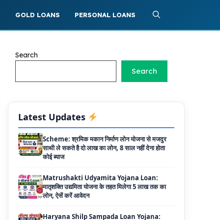
Griha Sugam Yojana Apply Online: घर बनाने
S
GOLD LOANS
PERSONAL LOANS
के लिए LIC से ले सकते है 8 लाख तक का लोन, मिलती है
40 प्रतिशत सब्सिडी
PM SVANidhi Scheme Apply Online: छोटे
Search
दुकानदारों को इस स्कीम के तहत मिलता है ₹50,000 का
लोन, कम ब्याज के साथ मिलती है 15% सब्सिडी
Search
Labour House Construction Loan
Scheme: श्रमिक मकान निर्माण लोन योजना से मजदुर
साथी ले सकते है दो लाख का लोन, 8 साल नहीं देना होता
कोई ब्याज
Latest Updates
Matrushakti Udyamita Yojana Loan:
मातृशक्ति उद्यमिता योजना के तहत मिलेगा 5 लाख तक का
लोन, ऐसें करें आवेदन
Haryana Shilp Sampada Loan Yojana:
हस्तशिल्पियों और कारीगरों के लिए सुनहरा अवसर, 10 लाख
तक के ऋण की पूरी जानकारी
Mukhyamantri Yuva Udyami Loan
Yojana: इस सरकारी योजना से मार्कशीट पर ले सकते है