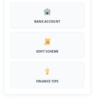
Kotak Saving Account Open Online: आज ही
घर बैठे खोले ये जीरो बैलेंस बैंक अकाउंट, फ्री डेबिट कार्ड
और जमा पर तगड़ा ब्याज
BANK ACCOUNT
UPI Credit Line Loan: अब UPI से भी ले सकते है
50000 तक का लोन, बस अपने मोबाइल से ऐसे करे अप्लाई
Pradhanmantri Home Loan Yojana: गरीब
परिवारों के लिए शुरू हुई प्रधानमंत्री होम लोन योजना, 25
GOVT SCHEME
लाख को मिलेगा पैसा
Dairy Farming Loan Apply Online: डेयरी
फार्मिंग लोन योजना के आवेदन हुए शुरू, इस प्रकार ले सकते
है दस लाख तक का लोन
FINANCE TIPS
PM Kusum Yojana Loan: किसानों को भारत
सरकार की इस योजना के तहत मिलता है तगड़ा लोन, साथ ही
मिलेगी 60% तक सब्सिडी
SBI बैंक बिजनेस करने के लिए बिना गारंटी दे रहा है इतने