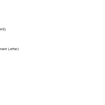
ार्ड)
otment Letter)