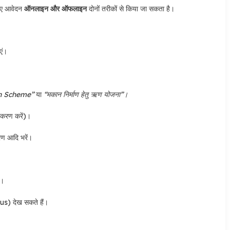
ए आवेदन
ऑनलाइन और ऑफलाइन
दोनों तरीकों से किया जा सकता है।
एं।
n Scheme”
या
“मकान निर्माण हेतु ऋण योजना”।
ीकरण करें)।
रण आदि भरें।
ं।
s) देख सकते हैं।